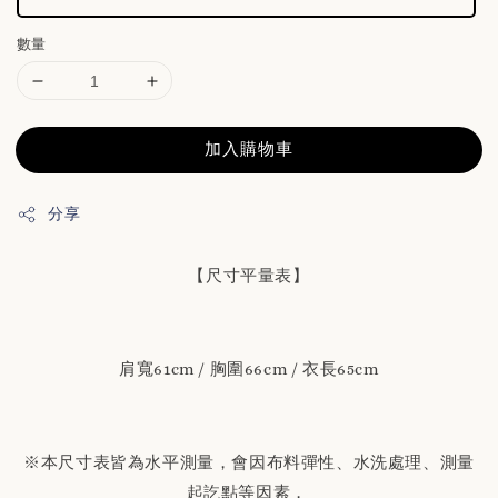
數量
加入購物車
分享
【尺寸平量表】
肩寬61cm / 胸圍66cm / 衣長65cm
※本尺寸表皆為水平測量，會因布料彈性、水洗處理、測量
起訖點等因素，