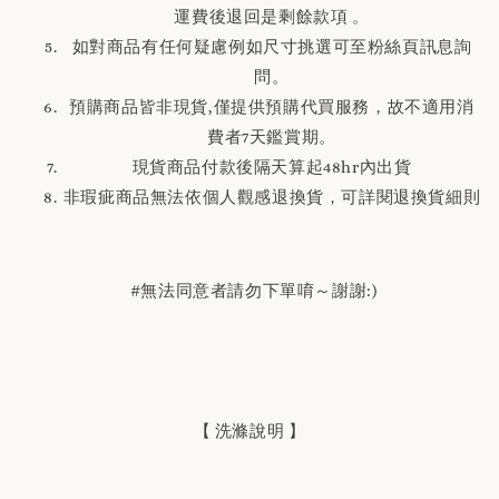
運費後退回是剩餘款項 。
如對商品有任何疑慮例如尺寸挑選可至粉絲頁訊息詢
問。
預購商品皆非現貨,僅提供預購代買服務，故不適用消
費者7天鑑賞期。
現貨商品付款後隔天算起48hr內出貨
非瑕疵商品無法依個人觀感退換貨，可詳閱退換貨細則
#無法同意者請勿下單唷～謝謝:)
【 洗滌說明 】