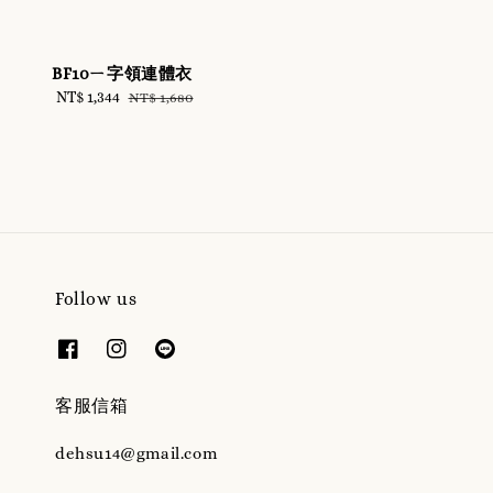
BF10ㄧ字領連體衣
Sale
NT$ 1,344
Regular
NT$ 1,680
price
price
Follow us
客服信箱
dehsu14@gmail.com