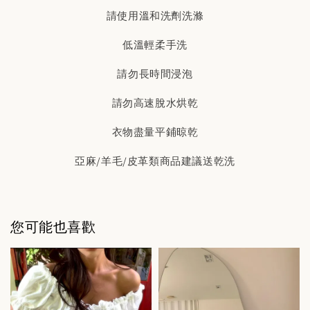
請使用溫和洗劑洗滌
低溫輕柔手洗
請勿長時間浸泡
請勿高速脫水烘乾
衣物盡量平鋪晾乾
亞麻/羊毛/皮革類商品建議送乾洗
您可能也喜歡