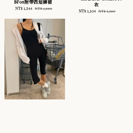
BF05附帶西短褲裙
衣
Sale
NT$ 1,344
Regular
NT$ 1,680
Sale
NT$ 1,104
Regular
NT$ 1,380
price
price
price
price