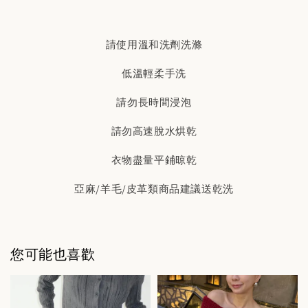
請使用溫和洗劑洗滌
低溫輕柔手洗
請勿長時間浸泡
請勿高速脫水烘乾
衣物盡量平鋪晾乾
亞麻/羊毛/皮革類商品建議送乾洗
您可能也喜歡