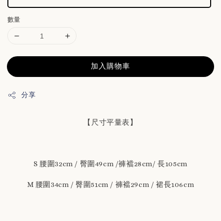
數量
加入購物車
分享
【尺寸平量表】
S 腰圍32cm / 臀圍49cm /褲襠28cm/ 長105cm
M 腰圍34cm / 臀圍51cm / 褲襠29cm / 裙長106cm