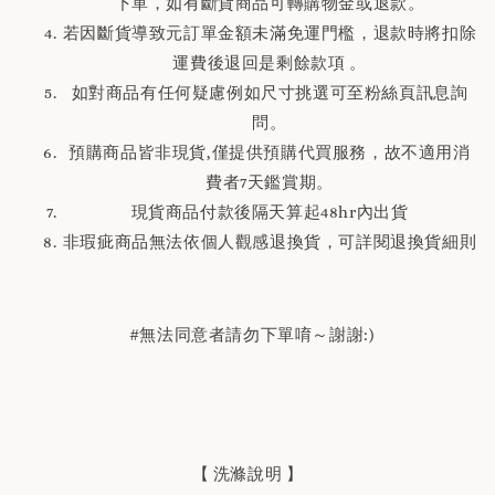
下單，如有斷貨商品可轉購物金或退款。
若因斷貨導致元訂單金額未滿免運門檻，退款時將扣除
運費後退回是剩餘款項 。
如對商品有任何疑慮例如尺寸挑選可至粉絲頁訊息詢
問。
預購商品皆非現貨,僅提供預購代買服務，故不適用消
費者7天鑑賞期。
現貨商品付款後隔天算起48hr內出貨
非瑕疵商品無法依個人觀感退換貨，可詳閱退換貨細則
#無法同意者請勿下單唷～謝謝:)
【 洗滌說明 】