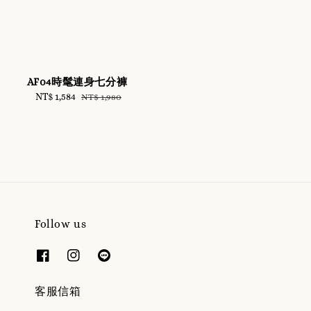
AF04時髦連身七分褲
Sale
NT$ 1,584
Regular
NT$ 1,980
price
price
Follow us
客服信箱