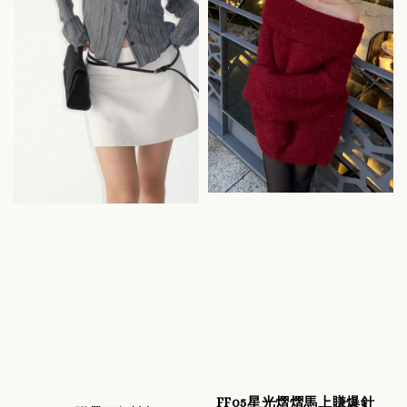
FF05星光熠熠馬上賺爆針